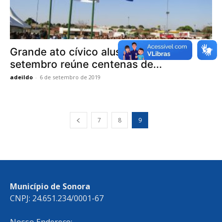
Grande ato cívico alusivo ao 7 de
setembro reúne centenas de...
adeildo
-
6 de setembro de 2019
7
8
9
Município de Sonora
CNPJ: 24.651.234/0001-67