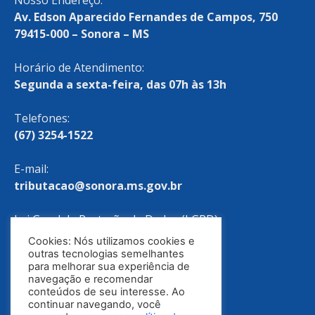
Nosso Endereço:
Av. Edson Aparecido Fernandes de Campos, 750
79415-000 – Sonora – MS
Horário de Atendimento:
Segunda a sexta-feira, das 07h às 13h
Telefones:
(67) 3254-1522
E-mail:
tributacao@sonora.ms.gov.br
Lei Geral de Proteção de Dados (LGPD)
Cookies: Nós utilizamos cookies e
Política de Privacidade
outras tecnologias semelhantes
para melhorar sua experiência de
navegação e recomendar
conteúdos de seu interesse. Ao
continuar navegando, você